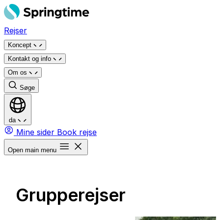
Spring
til
Rejser
indhold
Koncept
Kontakt og info
Om os
Søge
da
Mine sider
Book rejse
Open main menu
Grupperejser