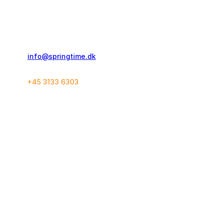
Springtime Travel Denmark ApS
Islands Brygge 58, 2 th.
2300 København S
info@springtime.dk
+45 3133 6303
Kontakt og info
Rejsekoncept
Ofte stillede spørgsmål
Løberejser
Rejsegaranti
World Marathon Majors
Rejseforsikring
SuperHalfs
Bookingbetingelser
Grupperejser
Springtime
Følg os