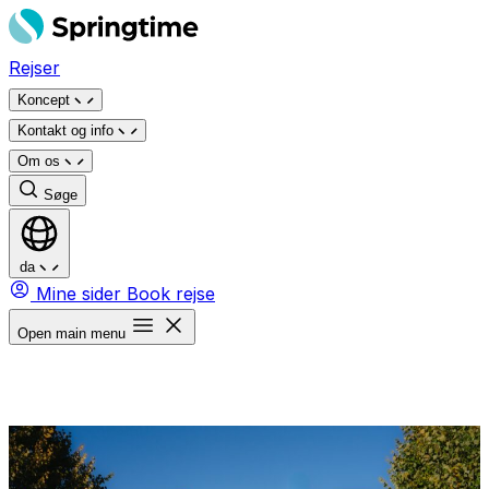
Spring
til
Rejser
indhold
Koncept
Kontakt og info
Om os
Søge
da
Mine sider
Book rejse
Open main menu