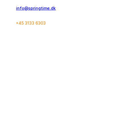
info@springtime.dk
+45 3133 6303
Kontakt og info
Rejsekoncept
Ofte stillede spørgsmål
Løberejser
Rejsegaranti
World Marathon Majors
Rejseforsikring
SuperHalfs
Bookingbetingelser
Grupperejser
Springtime
Følg os
Instagram
Kontakt os
Facebook
Om os
Personoplysninger