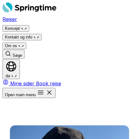
Spring
til
Rejser
indhold
Koncept
Kontakt og info
Om os
Søge
da
Mine sider
Book rejse
Open main menu