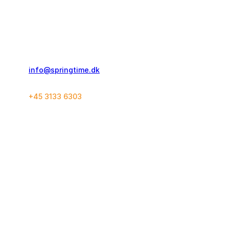
Springtime Travel Denmark ApS
Islands Brygge 58, 2 th.
2300 København S
info@springtime.dk
+45 3133 6303
Kontakt og info
Rejsekoncept
Ofte stillede spørgsmål
Løberejser
Rejsegaranti
World Marathon Majors
Rejseforsikring
SuperHalfs
Bookingbetingelser
Grupperejser
Springtime
Følg os